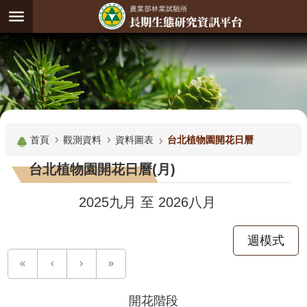
跳到主要內容區塊
:
進
階
試
驗
搜
基
:::
尋
地
首頁
觀測資料
資料圖表
台北植物園開花日曆
觀
台北植物園開花日曆(月)
測
主
2025九月
至
2026八月
題
週模式
觀
測
資
料
開花階段