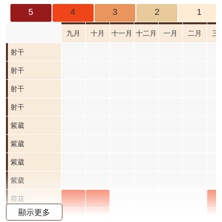
成
5
4
3
2
1
果
及
九月
十月
十一月
十二月
一月
二月
三
應
射干
用
射干
開
射干
放
資
射干
料
紫葳
紫葳
資
十月
紫葳
紫葳
訊
公
開花
十月
紫葳
紫葳
告
階段0
開花
十月
紫葳
紫葳
首
階段0
開花
十月
荷花
荷花
荷
荷花
頁
顯示更多
階段0
開花
九月
十月
三
荷花
荷花
荷
荷花