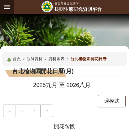
跳到主要內容區塊
:
進
階
試
驗
搜
基
:::
尋
地
首頁
觀測資料
資料圖表
台北植物園開花日曆
觀
台北植物園開花日曆(月)
測
主
2025九月
至
2026八月
題
週模式
觀
測
資
料
開花階段