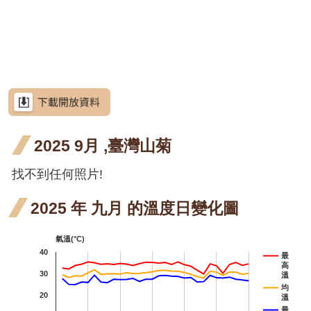
網
段4
階段4
階段0
花階
月 開
月 開
站
屯鹿月桃
導
段4
花階
花階
屈尺月桃
覽
段4
段4
高良薑
RSS
水茄苳
意
見
洋紫
洋紫
洋紫荊
信
箱
2025 9月 ,臺灣山菊
荊 十
荊 十
羊
羊蹄甲
一月
二月
甲 
找不到任何照片!
射干
資
訊
開花
開花
月 
芥藍菜
安
2025 年 九月 的溫度日變化圖
全
階段4
階段4
花
茶梅
政
氣溫(°C)
段4
策
細葉山茶
40
最
高
政
紫葳
30
紫葳
溫
府
均
20
溫
十月
重瓣
重瓣
重
重瓣麥李
網
最