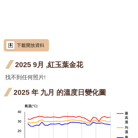
網
段4
階段4
階段0
花階
月 開
月 開
站
屯鹿月桃
導
段4
花階
花階
屈尺月桃
覽
段4
段4
高良薑
RSS
水茄苳
意
見
洋紫
洋紫
洋紫荊
信
箱
2025 9月 ,紅玉葉金花
荊 十
荊 十
羊
羊蹄甲
一月
二月
甲 
找不到任何照片!
射干
資
訊
開花
開花
月 
芥藍菜
安
2025 年 九月 的溫度日變化圖
全
階段4
階段4
花
茶梅
政
氣溫(°C)
段4
策
細葉山茶
40
最
高
政
紫葳
30
紫葳
溫
府
均
20
溫
十月
重瓣
重瓣
重
重瓣麥李
網
最