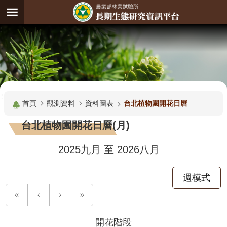
跳到主要內容區塊
:
進
階
試
驗
搜
基
:::
尋
地
首頁
觀測資料
資料圖表
台北植物園開花日曆
觀
台北植物園開花日曆(月)
測
主
2025九月
至
2026八月
題
週模式
觀
測
資
料
開花階段