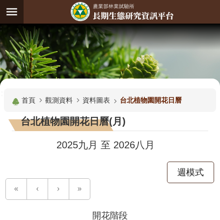
跳到主要內容區塊
:
進
階
試
驗
搜
基
:::
尋
地
首頁
觀測資料
資料圖表
台北植物園開花日曆
觀
台北植物園開花日曆(月)
測
主
2025九月
至
2026八月
題
週模式
觀
測
資
料
開花階段