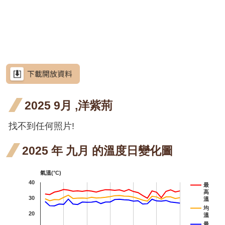
網
段4
階段4
階段0
花階
月 開
月 開
站
屯鹿月桃
導
段4
花階
花階
屈尺月桃
覽
段4
段4
高良薑
RSS
水茄苳
意
見
洋紫
洋紫
洋紫荊
信
箱
2025 9月 ,洋紫荊
荊 十
荊 十
羊
羊蹄甲
一月
二月
甲 
找不到任何照片!
射干
資
訊
開花
開花
月 
芥藍菜
安
2025 年 九月 的溫度日變化圖
全
階段4
階段4
花
茶梅
政
氣溫(°C)
段4
策
細葉山茶
40
最
高
政
紫葳
30
紫葳
溫
府
均
20
溫
十月
重瓣
重瓣
重
重瓣麥李
網
最