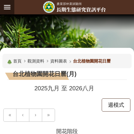
跳到主要內容區塊
:
進
階
試
驗
搜
基
:::
尋
地
首頁
觀測資料
資料圖表
台北植物園開花日曆
觀
台北植物園開花日曆(月)
測
主
2025九月
至
2026八月
題
週模式
觀
測
資
料
開花階段