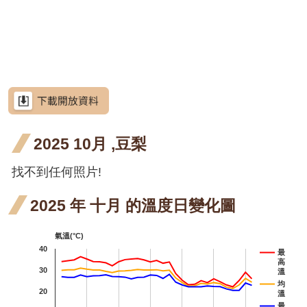
網
階段4
階段4
花階
花階
花階
九月
十月
十月
站
月桃
導
段4
段4
段4
開花
開花
開花
屯鹿月桃
覽
階段4
階段0
階段0
屈尺月桃
RSS
高良薑
意
見
水茄苳
信
箱
2025 10月 ,豆梨
洋紫
洋紫
洋紫荊
荊 十
荊 十
羊
找不到任何照片!
羊蹄甲
資
訊
一月
二月
甲 
射干
安
2025 年 十月 的溫度日變化圖
全
開花
開花
月 
芥藍菜
政
氣溫(°C)
階段4
階段4
花
策
朝鮮
朝鮮紫珠
40
最
高
段4
政
紫珠
30
茶梅
溫
府
均
20
溫
九月
細葉山茶
網
最