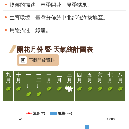
站
物候的描述：
春季開花，夏季結果。
資
料
生育環境：
臺灣分佈於中北部低海拔地區。
開
放
用途描述：
綠籬。
宣
告
開花月份 暨 天氣統計圖表
隱
私
權
宣
告
九
十
十
十
一
二
三
四
五
六
七
八
月
月
一
二
月
月
月
月
月
月
月
月
月
月
溫度(°C)
雨量(mm)
40
1,000