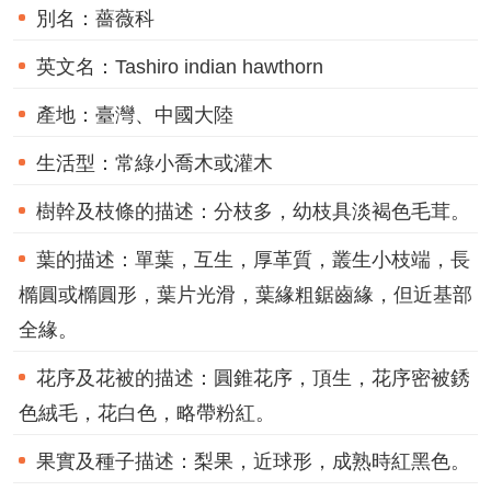
網
別名：
薔薇科
站
導
英文名：
Tashiro indian hawthorn
覽
產地：
臺灣、中國大陸
RSS
意
生活型：
常綠小喬木或灌木
見
信
樹幹及枝條的描述：
分枝多，幼枝具淡褐色毛茸。
箱
葉的描述：
單葉，互生，厚革質，叢生小枝端，長
資
橢圓或橢圓形，葉片光滑，葉緣粗鋸齒緣，但近基部
訊
安
全緣。
全
政
花序及花被的描述：
圓錐花序，頂生，花序密被銹
策
色絨毛，花白色，略帶粉紅。
政
府
果實及種子描述：
梨果，近球形，成熟時紅黑色。
網