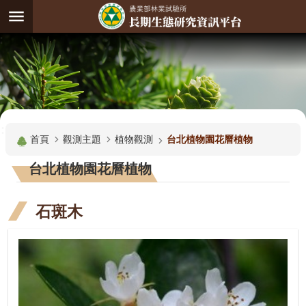
跳到主要內容區塊
:
進
階
試
驗
搜
基
:::
尋
地
首頁
觀測主題
植物觀測
台北植物園花曆植物
觀
台北植物園花曆植物
測
主
石斑木
題
觀
測
資
料