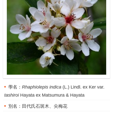
成
果
及
應
用
開
放
資
料
資
訊
公
告
學名：
Rhaphiolepis
indica
(L.) Lindl. ex Ker var.
tashiroi
Hayata ex Matsumura & Hayata
首
頁
別名：
田代氏石斑木、尖梅花