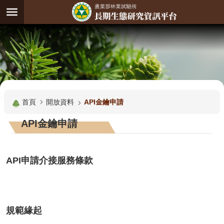
跳到主要內容區塊
:
進
階
試
驗
搜
基
:::
尋
地
首頁
開放資料
API金鑰申請
觀
API金鑰申請
測
主
題
API
申請介接服務條款
觀
測
資
規範緣起
料