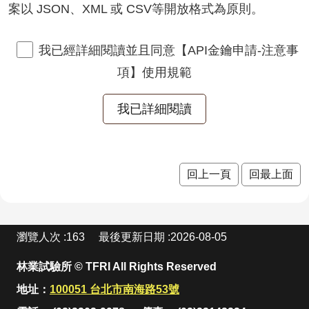
網
案以 JSON、XML 或 CSV等開放格式為原則。
站
導
覽
我已經詳細閱讀並且同意【API金鑰申請-注意事
項】使用規範
RSS
意
見
信
箱
資
回上一頁
回最上面
訊
安
全
:
政
瀏覽人次
163
最後更新日期
2026-08-05
策
林業試驗所 © TFRI All Rights Reserved
政
府
地址：
100051 台北市南海路53號
網