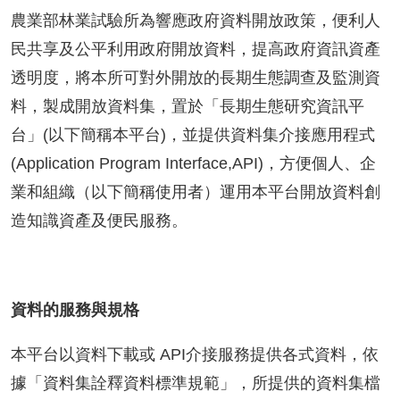
成
農業部林業試驗所為響應政府資料開放政策，便利人
果
民共享及公平利用政府開放資料，提高政府資訊資產
及
透明度，將本所可對外開放的長期生態調查及監測資
應
用
料，製成開放資料集，置於「長期生態研究資訊平
台」(以下簡稱本平台)，並提供資料集介接應用程式
開
放
(Application Program Interface,API)，方便個人、企
資
業和組織（以下簡稱使用者）運用本平台開放資料創
料
造知識資產及便民服務。
資
訊
公
告
資料的服務與規格
首
本平台以資料下載或 API介接服務提供各式資料，依
頁
據「資料集詮釋資料標準規範」，所提供的資料集檔