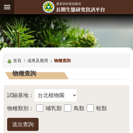
跳到主要內容區塊
:
進
階
試
驗
搜
基
:::
尋
地
首頁
成果及應用
物種查詢
觀
物種查詢
測
主
題
試驗基地：
觀
物種類別：
哺乳類
鳥類
蛙類
測
物種類別：
資
料