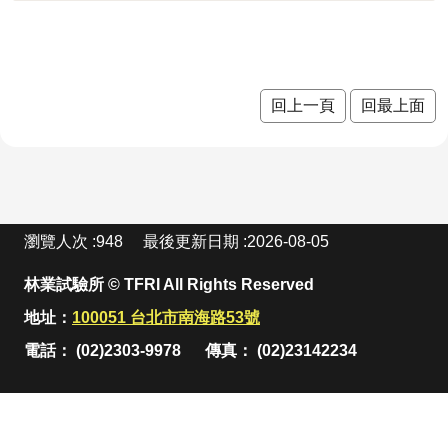
成
果
及
應
回上一頁
回最上面
用
開
放
資
料
:
瀏覽人次
948
最後更新日期
2026-08-05
資
林業試驗所 © TFRI All Rights Reserved
訊
公
地址：
100051 台北市南海路53號
告
電話： (02)2303-9978
傳真： (02)23142234
首
頁