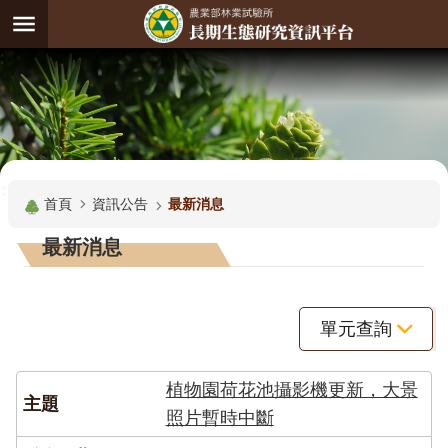
跳到主要內容區塊
:
進
階
試
驗
搜
基
:::
尋
地
首頁
資訊公告
最新消息
觀
最新消息
測
主
題
單元查詢
觀
測
植物園荷花池攝影機更新，大景
資
照片暫時中斷
料