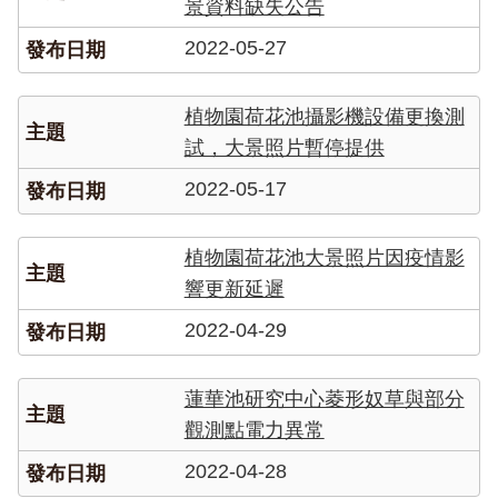
網
景資料缺失公告
站
2022-05-27
導
覽
植物園荷花池攝影機設備更換測
RSS
試，大景照片暫停提供
意
見
2022-05-17
信
箱
植物園荷花池大景照片因疫情影
資
響更新延遲
訊
安
2022-04-29
全
政
策
蓮華池研究中心菱形奴草與部分
觀測點電力異常
政
府
2022-04-28
網