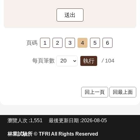
1
2
3
4
5
6
每頁筆數
/
104
執行
回上一頁
回最上面
:
瀏覽人次
1,551
最後更新日期
2026-08-05
林業試驗所 © TFRI All Rights Reserved